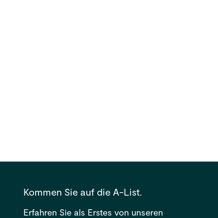
Was ist in Ihren Küchen vorhanden?
Wie weit ist das A by Adina Vienna
Danube vom Flughafen entfernt?
Kann ich meinen Aufenthalt nach dem
Einchecken verkürzen?
Kann ich mit Bargeld bezahlen?
Kommen Sie auf die A-List.
Erfahren Sie als Erstes von unseren