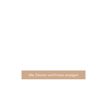
Apartment
King/King/King
Learn more
Verfügbarkeit prüfen
Alle Zimmer und Preise anzeigen